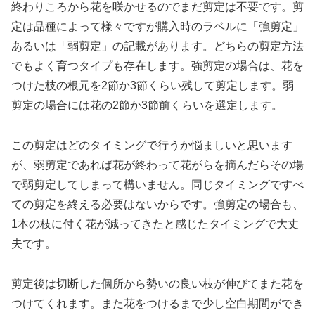
終わりころから花を咲かせるのでまだ剪定は不要です。剪
定は品種によって様々ですが購入時のラベルに「強剪定」
あるいは「弱剪定」の記載があります。どちらの剪定方法
でもよく育つタイプも存在します。強剪定の場合は、花を
つけた枝の根元を2節か3節くらい残して剪定します。弱
剪定の場合には花の2節か3節前くらいを選定します。
この剪定はどのタイミングで行うか悩ましいと思います
が、弱剪定であれば花が終わって花がらを摘んだらその場
で弱剪定してしまって構いません。同じタイミングですべ
ての剪定を終える必要はないからです。強剪定の場合も、
1本の枝に付く花が減ってきたと感じたタイミングで大丈
夫です。
剪定後は切断した個所から勢いの良い枝が伸びてまた花を
つけてくれます。また花をつけるまで少し空白期間ができ