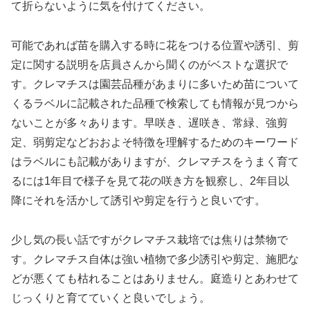
て折らないように気を付けてください。
可能であれば苗を購入する時に花をつける位置や誘引、剪
定に関する説明を店員さんから聞くのがベストな選択で
す。クレマチスは園芸品種があまりに多いため苗について
くるラベルに記載された品種で検索しても情報が見つから
ないことが多々あります。早咲き、遅咲き、常緑、強剪
定、弱剪定などおおよそ特徴を理解するためのキーワード
はラベルにも記載がありますが、クレマチスをうまく育て
るには1年目で様子を見て花の咲き方を観察し、2年目以
降にそれを活かして誘引や剪定を行うと良いです。
少し気の長い話ですがクレマチス栽培では焦りは禁物で
す。クレマチス自体は強い植物で多少誘引や剪定、施肥な
どが悪くても枯れることはありません。庭造りとあわせて
じっくりと育てていくと良いでしょう。