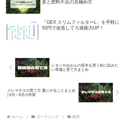
多と肥料不足の見極め方
「GEX スリムフィルターL」を手軽に
50円で改造してろ過能力UP！
レモンやみかんの苗木を買う前に読みた
い準備と育て方まとめ
クレマチスの育て方 夏にやることまとめ
| 6月～8月の作業
ホーム
ガーデニング
栽培