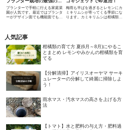
プランター栽培の最強のお
ゴキジェットで即退治！
供
プランターで手軽に行える家庭菜
梅雨も半ばを過ぎるとレモンにカ
園が人気です。最近ではプランタ
ミキリムシが寄ってくる季節にな
ーがデザイン面でも機能面でも進
ります。カミキリムシは柑橘類を
化し、様々な専用飼料の登場と品
はじめとした果樹や樹木の幹に卵
種改良が進んだことで多くの野菜
を産み付けるために幹や枝を食害
がプランターで手軽に栽培するこ
します。食害を受けた部位から先
とができます。しかし、どれだけ
は生長が滞り、枯れてしまう場合
人気記事
進化が進んでも避けては通れな
もあるため果樹につく害虫のな
い...
か...
柑橘類の育て方 夏(6月～8月)にやるこ
とまとめ レモンやみかんの柑橘類を育
てる
【分解清掃】アイリスオーヤマ サーキ
ュレーターの分解して綺麗に掃除しよ
う！
雨水マス・汚水マスの高さを上げる方
法
【トマト】水と肥料の与え方・肥料過