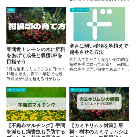
いて、季節ごとに作業項目をまと
も、「使用回数制限にすぐに達し
めた記事はこちら。春（3月～6
てしまう」「あまり効き目がな
栽培
ガーデニング
月）にやることまとめ夏（7月～
い」と困っていませんか？家庭菜
8月）にやることまとめ秋（9月...
園やガーデニングで厄介な害虫対
策をするには農薬の使用が欠かせ
ま...
寒さに弱い植物を地植えで
春間近！レモンの木に肥料
越冬させる方法
をあげて成長と収穫UPを
園芸店で見たことがない魅力的な
目指そう
植物を手に取ってみると、南国出
2月も後半に入ってくると日中は
身の寒さに弱い植物であることが
15度を超え、夜間・早朝でも最
多いものです。日本の気候に適し
低気温が5度を超える日がちらほ
た植物はどこへ行っても同じよう
らと出てきます。特に温暖な地域
な品種が並ぶため、ふと目に留ま
や暖冬の年は梅や早咲きの桜が開
ったものは多くの場合、日本の気
ガーデニング
ガーデニング
花を始めます。こうした春先、あ
候に適さない「弱点」を持って
るいは冬の終わりの時期はレモン
い...
を始めとした柑橘類の果樹に肥
料...
【不織布マルチング】手間
【カミキリムシ対策】果
を減らし病害虫も予防する
樹・樹木のカミキリムシは