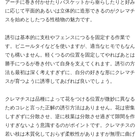
アーチに巻き付かせたりバスケットから垂らしたりと好み
に応じて平面的あるいは立体的に造形できるのがクレマチ
スを始めとしたつる性植物の魅力です。
誘引は基本的に支柱やフェンスにつるを固定する作業で
す。ビニールタイなどを使いますが、適当なヒモでもなん
でも構いません。軽くつるの位置を固定してやればあとは
勝手につるが巻き付いて自身を支えてくれます。誘引の方
法も最初は深く考えすぎずに、自分の好きな形にクレマチ
スが育つように誘導してあげれば良いでしょう。
クレマチスは品種によって花をつける位置が微妙に異なる
ためコレと言った正解の誘引方法はありません。花は密集
しすぎずに分散させ、逆に枝葉は分散させ過ぎて隙間を作
りすぎないよう意識するのがポイントです。クレマチスの
若い枝は木質化しておらず柔軟性がありますが無理に曲げ