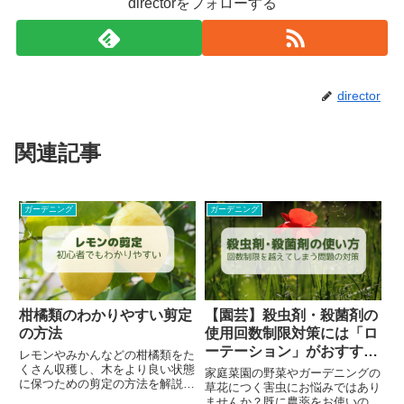
directorをフォローする
director
関連記事
ガーデニング
ガーデニング
柑橘類のわかりやすい剪定
【園芸】殺虫剤・殺菌剤の
の方法
使用回数制限対策には「ロ
ーテーション」がおすす
レモンやみかんなどの柑橘類をた
め！
くさん収穫し、木をより良い状態
家庭菜園の野菜やガーデニングの
に保つための剪定の方法を解説し
草花につく害虫にお悩みではあり
ます。▼柑橘類の育て方全般につ
ませんか？既に農薬をお使いの方