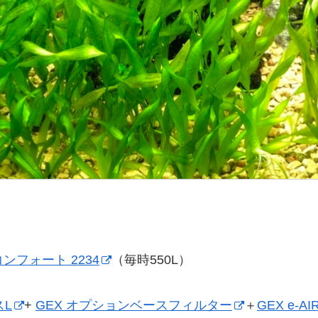
ンフォート 2234
（毎時550L）
スL
+
GEX オプションベースフィルター
＋
GEX e-AI