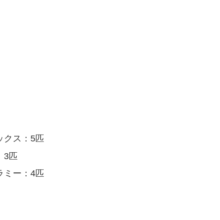
）
ックス：5匹
：3匹
ラミー：4匹