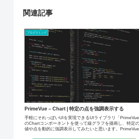
関連記事
プログラミング
PrimeVue – Chart | 特定の点を強調表示する
手軽にそれっぽいUIを実現できるUIライブラリ「PrimeVu
のChartコンポーネントを使って線グラフを描画し、特定
値や点を動的に強調表示してみたいと思います。PrimeVu
ChartコンポーネントはChart.jsをベースにし...