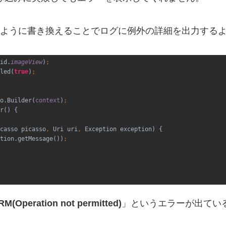
のように書き換えることでログに例外の詳細を出力する
id.
imageView
)
;
led(
true
)
o.Builder(
context
)
r() {

casso picasso
, 
Uri uri
, 
Exception exception)
{

tion.getMessage())
RM(Operation not permitted)
」というエラーが出てい