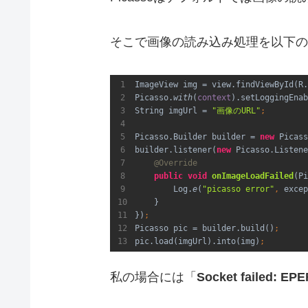
そこで画像の読み込み処理を以下
ImageView img = view.findViewById(R.
Picasso.
with
(
context
).setLoggingEnab
String imgUrl = 
"画像のURL"
Picasso.Builder builder = 
new
Picass
builder.listener(
new
Picasso.Listene
@Override
public
void
onImageLoadFailed
(Pi
        Log.
e
(
"picasso error"
, 
excep
    }

})
Picasso pic = builder.build()
pic.load(imgUrl).into(img)
;
私の場合には「
Socket failed: EPE