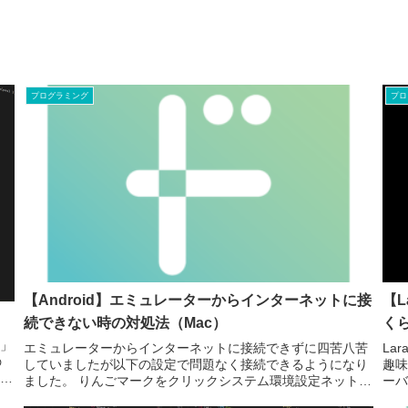
プログラミング
プロ
【Android】エミュレーターからインターネットに接
【L
続できない時の対処法（Mac）
く
e」
エミュレーターからインターネットに接続できずに四苦八苦
La
の
していましたが以下の設定で問題なく接続できるようになり
趣味
eの
ました。 りんごマークをクリックシステム環境設定ネットワ
ーバ
ーク接続中のネットワークをクリックして「詳細」「DNS」
を愛