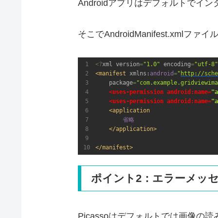
Androidアプリはデフォルトで
そこでAndroidManifest.x
<?
xml version
=
"1.0"
encoding
=
"utf-8"
<manifest 
xmlns:
android
=
"
http://sche
package
=
"com.example.gridviewima
    <uses-permission android:name=
"a
    <uses-permission android:name=
"a
省略
ポイント2：エラーメッ
Picassoはデフォルトでは画像