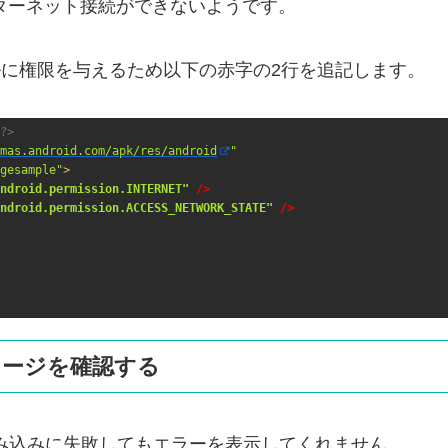
インターネット接続ができないようです。
mlファイルに権限を与えるため以下の赤字の2行を追記します。
?>
mas.android.com/apk/res/android
"
gesample"
ndroid.permission.INTERNET"
 />

ndroid.permission.ACCESS_NETWORK_STATE"
/>
セージを確認する
の読み込みに失敗してもエラーを表示してくれません。