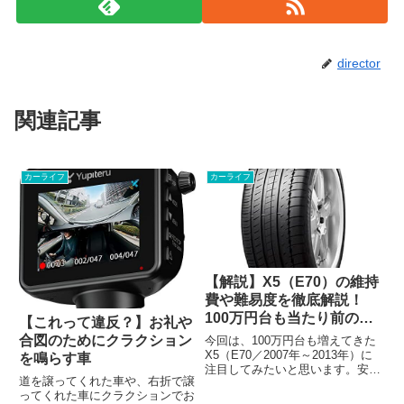
director
関連記事
カーライフ
カーライフ
【解説】X5（E70）の維持
費や難易度を徹底解説！
100万円台も当たり前のX5
【これって違反？】お礼や
は買いか？
合図のためにクラクション
今回は、100万円台も増えてきた
X5（E70／2007年～2013年）に
を鳴らす車
注目してみたいと思います。安く
道を譲ってくれた車や、右折で譲
買って安く維持することに着目し
ってくれた車にクラクションでお
て各部をチェックしていこうと思