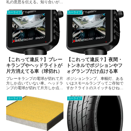
礼の意思を伝える。知り合いがい
います。
たからクラクションで挨拶する。
合図のためにクラクションを鳴ら
カーライフ
カーライフ
す。こんな車、よく見かけますよ
ね？これって違反なんでしょう
か？これって違反？シリーズでは
交...
【これって違反？】ブレー
【これって違反？】夜間・
キランプやヘッドライトが
トンネルでポジションやフ
片方消えてる車（球切れ）
ォグランプだけ点ける車
ブレーキランプの電球が切れて片
ポジションランプ、車幅灯、ある
方しか点いていない車。ヘッドラ
いはスモールランプってご存知で
ンプの電球が切れて片方しか点い
すか？ライトのスイッチをひねる
ていない車。ウィンカーやポジシ
と1段階目で点灯する小さなラン
ョンランプ、バックランプなど各
プです。（この記事のなかでは、
カーライフ
カーライフ
種灯火類が切れたまま走行してい
「ポジションランプ」という呼び
る車ってよく見かけますよね。こ
方に統一します）よく夕暮れ時や
れって違反なんでしょうか？こ
トンネル内で、このポジション
れ...
ラ...