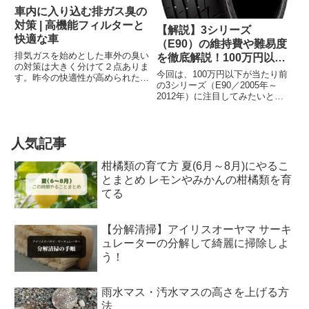
車内に入り込む排ガス臭の
対策 | 高機能フィルターと
【解説】3シリーズ
快適な車
（E90）の維持費や難易度
排気ガスを始めとした車外の臭い
を徹底解説！100万円以下
の対策は大きく分けて２点ありま
が当たり前の3シリーズは
今回は、100万円以下が当たり前
す。昨今の快適性が高められた車
買いか？
の3シリーズ（E90／2005年～
では車外の臭いが気になる機会も
2012年）に注目してみたいと思
減ってきていますが、古い車や新
います。安く買って安く維持する
しい車であってもコストパフォー
ことに着目して各部をチェックし
マンス重視で作られた車などでは
ていこうと思います。
ドライバー自身による対策が必
人気記事
要...
柑橘類の育て方 夏(6月～8月)にやるこ
とまとめ レモンやみかんの柑橘類を育
てる
【分解清掃】アイリスオーヤマ サーキ
ュレーターの分解して綺麗に掃除しよ
う！
雨水マス・汚水マスの高さを上げる方
法