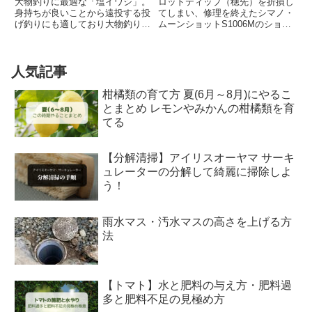
大物釣りに最適な「塩イワシ」。
ロッドティップ（穂先）を折損し
身持ちが良いことから遠投する投
てしまい、修理を終えたシマノ・
げ釣りにも適しており大物釣り全
ムーンショットS1006Mのショー
般に効果的です。その遠投性から
トグリップ加工を行いましたので
イワシミサイルなどと呼ばれます
紹介します。ロッドティップの修
が、魚種はイワシに限らず臭いが
理の記事はこちら。diy-
強めの小魚類全般が釣り餌として
kagu.hatenablog.comショートグ
人気記事
適しています。生き餌には敵わ
リップ化の経...
な...
柑橘類の育て方 夏(6月～8月)にやるこ
とまとめ レモンやみかんの柑橘類を育
てる
【分解清掃】アイリスオーヤマ サーキ
ュレーターの分解して綺麗に掃除しよ
う！
雨水マス・汚水マスの高さを上げる方
法
【トマト】水と肥料の与え方・肥料過
多と肥料不足の見極め方