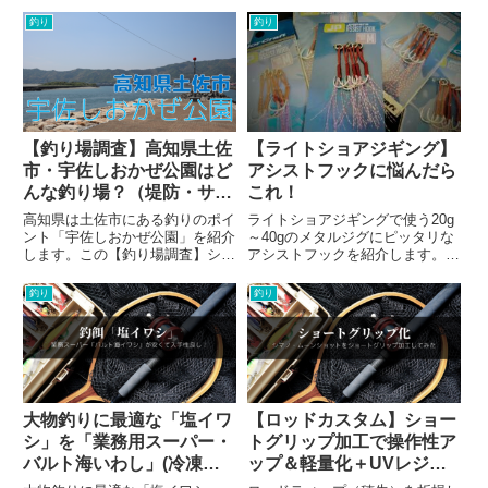
につながる可能性があります。磯
釣り
釣り
場であれば誰もが警戒し、磯靴を
準備して挑む人が大半です。しか
し、堤防やテトラでの釣りでは
な...
【釣り場調査】高知県土佐
【ライトショアジギング】
市・宇佐しおかぜ公園はど
アシストフックに悩んだら
んな釣り場？（堤防・サー
これ！
フ・テトラ）
高知県は土佐市にある釣りのポイ
ライトショアジギングで使う20g
ント「宇佐しおかぜ公園」を紹介
～40gのメタルジグにピッタリな
します。この【釣り場調査】シリ
アシストフックを紹介します。ア
ーズでは、私自身の釣りの知識や
シストフックはメーカー・形状な
経験、腕を上げるために釣り場を
ど多種多様で、特別な用途がない
釣り
釣り
しっかりと把握しようという思惑
限りはどれを選ぶべきか悩んでし
から始まっています。そして、そ
まいます。性能差がわかりにくい
の情報をまとめつつ高知で釣り
割には価格差があるため、悩...
を...
大物釣りに最適な「塩イワ
【ロッドカスタム】ショー
シ」を「業務用スーパー・
トグリップ加工で操作性ア
バルト海いわし」(冷凍イ
ップ＆軽量化＋UVレジン
ワシ)で作る方法
でグリップエンド自作