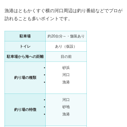
漁港はともかくすぐ横の河口周辺は釣り番組などでプロが
訪れることも多いポイントです。
駐車場
約20台分～・舗装あり
トイレ
あり（仮設）
駐車場から海への距離
目の前
砂浜
河口
釣り場の種類
漁港
河口
砂地
釣り場の特徴
漁港