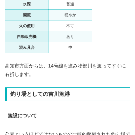
水深
普通
潮流
穏やか
火の使用
不可
自動販売機
あり
混み具合
中
高知市方面からは、14号線を進み物部川を渡ってすぐに
右折します。
釣り場としての吉川漁港
施設について
公園というほどではないものの比較的整備された釣り場で