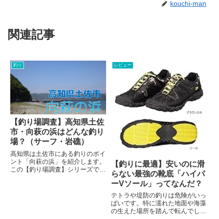
kouchi-man
関連記事
釣り
レビュー
【釣り場調査】高知県土佐
市・向萩の浜はどんな釣り
場？（サーフ・岩礁）
高知県は土佐市にある釣りのポイ
ント「向萩の浜」を紹介します。
【釣りに最適】安いのに滑
この【釣り場調査】シリーズで
らない最強の靴底「ハイパ
は、私自身の釣りの知識や経験、
ーVソール」ってなんだ？
腕を上げるために釣り場をしっか
りと把握しようという思惑から始
テトラや堤防の釣りは危険がいっ
まっています。そして、その情報
ぱいです。特に濡れた地面や海藻
をまとめつつ高知で釣りをする方
の生えた場所を踏んで転んでしま
に...
うと、海への転落など重大な事故