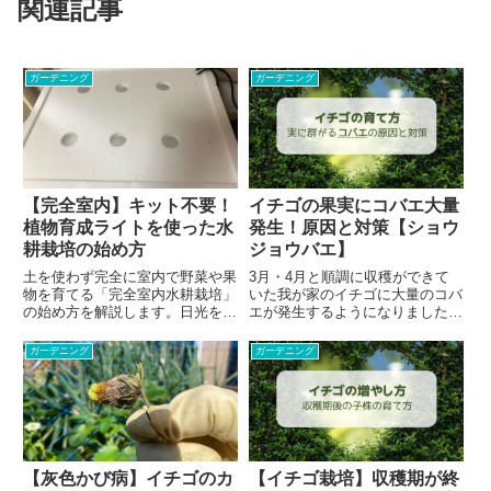
関連記事
ガーデニング
ガーデニング
【完全室内】キット不要！
イチゴの果実にコバエ大量
植物育成ライトを使った水
発生！原因と対策【ショウ
耕栽培の始め方
ジョウバエ】
土を使わず完全に室内で野菜や果
3月・4月と順調に収穫ができて
物を育てる「完全室内水耕栽培」
いた我が家のイチゴに大量のコバ
の始め方を解説します。日光を当
エが発生するようになりました。
てる必要もなく、専用の水耕栽培
なかなか調べても同じ症状の方が
キットを買う必要もありません。
見つからず、当然対策も見当たり
ガーデニング
ガーデニング
簡単な道具だけで始められ、虫や
ません。同じタイミングから果実
病気の心配もないとてもクリーン
の食害も散見されるようになりま
な水耕栽培です。更に完全に室
した。最初はあまり気にしてい
内...
な...
【灰色かび病】イチゴのカ
【イチゴ栽培】収穫期が終