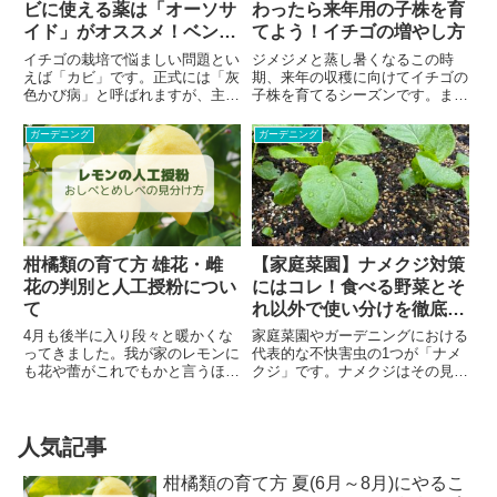
ビに使える薬は「オーソサ
わったら来年用の子株を育
イド」がオススメ！ベンレ
てよう！イチゴの増やし方
ートとのローテーション
イチゴの栽培で悩ましい問題とい
ジメジメと蒸し暑くなるこの時
も。
えば「カビ」です。正式には「灰
期、来年の収穫に向けてイチゴの
色かび病」と呼ばれますが、主に
子株を育てるシーズンです。ま
高湿度などを原因として繁殖する
た、イチゴの株を大増殖させるチ
カビの一種です。折角実ったかわ
ャンスのシーズンでもあります。
ガーデニング
ガーデニング
いいイチゴの実にこんなカビが生
イチゴは2年目、3年目と育て続
えてしまった。イチゴの家庭菜園
けても実を付けますが、段々と収
ではよくある問題です。しか
量は減っていきます。家庭菜園レ
し、...
ベルであれば、必ずしも毎年株の
更新をする必要はありません。
柑橘類の育て方 雄花・雌
【家庭菜園】ナメクジ対策
花の判別と人工授粉につい
にはコレ！食べる野菜とそ
て
れ以外で使い分けを徹底し
よう。
4月も後半に入り段々と暖かくな
家庭菜園やガーデニングにおける
ってきました。我が家のレモンに
代表的な不快害虫の1つが「ナメ
も花や蕾がこれでもかと言うほど
クジ」です。ナメクジはその見た
ついています。今回は、柑橘類の
目や食害だけでなく大変危険な細
果樹の雄花と雌花の見分け方と受
菌を持つという特性があり、かな
粉の方法を解説していきます。柑
り凶悪な存在です。ナメクジは、
橘類の雄花と雌花？植物が実を実
梅雨時期に繁殖が盛んになります
人気記事
らせるには、めしべに花粉をつ
が被害が目立ち始めるのは春先
け...
頃...
柑橘類の育て方 夏(6月～8月)にやるこ