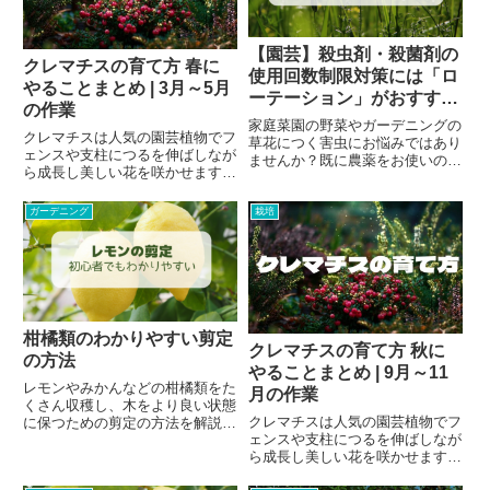
【園芸】殺虫剤・殺菌剤の
クレマチスの育て方 春に
使用回数制限対策には「ロ
やることまとめ | 3月～5月
ーテーション」がおすす
の作業
め！
家庭菜園の野菜やガーデニングの
クレマチスは人気の園芸植物でフ
草花につく害虫にお悩みではあり
ェンスや支柱につるを伸ばしなが
ませんか？既に農薬をお使いの方
ら成長し美しい花を咲かせます。
も、「使用回数制限にすぐに達し
つる性であることを利用して様々
てしまう」「あまり効き目がな
なスタイルのお庭にマッチさせや
い」と困っていませんか？家庭菜
ガーデニング
栽培
すく、花や葉の付け方まで異なる
園やガーデニングで厄介な害虫対
様々な品種がある点が大きな魅力
策をするには農薬の使用が欠かせ
です。また病害虫や寒さにも強
ま...
く...
柑橘類のわかりやすい剪定
クレマチスの育て方 秋に
の方法
やることまとめ | 9月～11
レモンやみかんなどの柑橘類をた
月の作業
くさん収穫し、木をより良い状態
クレマチスは人気の園芸植物でフ
に保つための剪定の方法を解説し
ェンスや支柱につるを伸ばしなが
ます。▼柑橘類の育て方全般につ
ら成長し美しい花を咲かせます。
いて、季節ごとに作業項目をまと
つる性であることを利用して様々
めた記事はこちら。春（3月～6