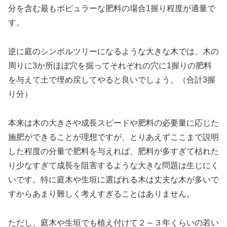
分を含む最もポピュラーな肥料の場合1握り程度が適量で
す。
逆に庭のシンボルツリーになるような大きな木では、木の
周りに3か所ほぼ穴を掘ってそれぞれの穴に1握りの肥料
を与えて土で埋め戻してやると良いでしょう。（合計3握
り分）
本来は木の大きさや成長スピードや肥料の必要量に応じた
施肥ができることが理想ですが、とりあえずここまで説明
した程度の分量で肥料を与えれば、肥料が多すぎて枯れた
り少なすぎて成長を阻害するような大きな問題は生じにく
いです。特に庭木や生垣に選ばれる木は丈夫な木が多いで
すからあまり難しく考えすぎることはありません。
ただし、庭木や生垣でも植え付けて２～３年くらいの若い