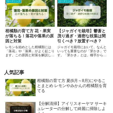
なスタイルのお庭にマッチさせや
月）にやることまとめ夏（7月～
ガーデニング
ガーデニング
すく、花や葉の付け方まで異なる
8月）にやることまとめ秋（9月...
様々な品種がある点が大きな魅力
です。また病害虫や寒さにも強
く...
柑橘類の育て方 花・果実
【ジャガイモ栽培】鬱蒼と
が落ちる！落花や落果の原
茂り過ぎ・過密な枝葉は間
因と対策
引くべき？放置すべき？
レモンを始めとした柑橘類には
ジャガイモ栽培において、なんと
「落花」や「落果」がよく起こり
いっても重要なのが「芽かき」で
ます。この原因と対策を解説しま
す。「芽かき」とは、種芋から次
す。落花や落果は、花や果実が
から次へと出てくる芽を除去する
自然と あるいは 軽く触れただけ
作業ですが、これをしないと芽が
で 落ちてしまうことを指しま
どんどんと増えてしまいます。通
す。正常な花や果実は少し引っ張
常は野菜や果物の種を植えると、
人気記事
ったり、力を入れたりしたくらい
種から1つの芽が出ます。これ
で...
が...
柑橘類の育て方 夏(6月～8月)にやるこ
とまとめ レモンやみかんの柑橘類を育
てる
【分解清掃】アイリスオーヤマ サーキ
ュレーターの分解して綺麗に掃除しよ