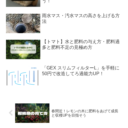
う！
雨水マス・汚水マスの高さを上げる方
法
【トマト】水と肥料の与え方・肥料過
多と肥料不足の見極め方
「GEX スリムフィルターL」を手軽に
50円で改造してろ過能力UP！
春間近！レモンの木に肥料をあげて成長
と収穫UPを目指そう