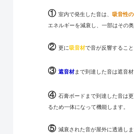
①
室内で発生した音は、
吸音性の
エネルギーを減衰し、一部はその奥
②
更に
吸音材
で音が反響すること
③
遮音材
まで到達した音は遮音材
④
石膏ボードまで到達した音は更
るため一体になって機能します。
⑤
減衰された音が屋外に透過しま