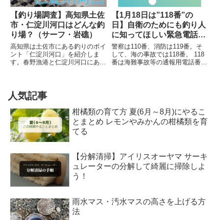
【釣り場調査】高知県土佐
【1月18日は”118番”の
市・仁淀川河口はどんな釣
日】自衛のためにも釣り人
り場？（サーフ・岩礁）
に知ってほしい緊急電話番
号
高知県は土佐市にある釣りのポイ
警察は110番、消防は119番。そ
ント「仁淀川河口」を紹介しま
して、海の事故では118番。 118
す。春野漁港と仁淀川河口にある
番は海難事故等の通報用電話番号
1kmほど続く海岸線です。この
として20年以上前から運用され
【釣り場調査】シリーズでは、私
ている緊急通報用電話番号で
自身の釣りの知識や経験、腕を上
す。 私自身釣りを趣味として嗜
げるために釣り場をしっかりと把
んでおり、多くの釣り人にこの番
人気記事
握しようという思惑から始まって
号を知ってほしいと考えて...
い...
柑橘類の育て方 夏(6月～8月)にやるこ
とまとめ レモンやみかんの柑橘類を育
てる
【分解清掃】アイリスオーヤマ サーキ
ュレーターの分解して綺麗に掃除しよ
う！
雨水マス・汚水マスの高さを上げる方
法