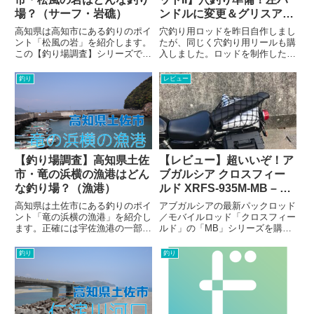
場？（サーフ・岩礁）
ンドルに変更＆グリスアッ
プ。
高知県は高知市にある釣りのポイ
穴釣り用ロッドを昨日自作しまし
ント「松風の岩」を紹介します。
たが、同じく穴釣り用リールも購
この【釣り場調査】シリーズで
入しました。ロッドを制作した記
は、私自身の釣りの知識や経験、
事 【穴釣りロッド自作】バスロ
腕を上げるために釣り場をしっか
ッドを改造して穴釣りロッド制
釣り
レビュー
りと把握しようという思惑から始
作！ - ドリリウム
まっています。そして、その情報
をまとめつつ高知で釣りをする方
に...
【釣り場調査】高知県土佐
【レビュー】超いいぞ！ア
市・竜の浜横の漁港はどん
ブガルシア クロスフィー
な釣り場？（漁港）
ルド XRFS-935M-MB – パ
ックロッドを持ってバイク
高知県は土佐市にある釣りのポイ
アブガルシアの最新パックロッド
で釣りに行こう！
ント「竜の浜横の漁港」を紹介し
／モバイルロッド「クロスフィー
ます。正確には宇佐漁港の一部だ
ルド」の「MB」シリーズを購入
そうです。宇佐漁港と言っても場
して実釣にも行ってきましたので
所が分散していて、地図上でも
レビューします。「クロスフィー
釣り
釣り
「宇佐漁港（福島）」などと地名
ルド」はその名の通り特定の魚種
付きで表記されています。その中
や釣法に特化していないバーサタ
でも、竜の浜のすぐ横にある漁港
イルルアーロッドです。そんな
を...
ク...