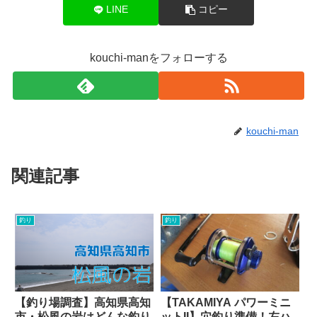
LINE
コピー
kouchi-manをフォローする
kouchi-man
関連記事
釣り
釣り
【釣り場調査】高知県高知
【TAKAMIYA パワーミニ
市・松風の岩はどんな釣り
ットII】穴釣り準備！左ハ