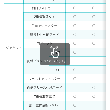
袖口リストガード
〇
〇
2重構造前立て
〇
〇
手首アジャスター
〇
〇
取り外し可能フード
〇
〇
内ポケット
〇
〇
ジャケット
背中
〇
反射プリント
肩
スクロールできます
袖
〇
ウェストアジャスター
〇
内側フリース生地フード
〇
2重構造前立て
〇
〇
股下立体裁断（※1）
〇