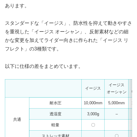
あります。
スタンダードな「イージス」、防水性を抑えて動きやすさ
を重視した「イージス オーシャン」、反射素材などの細
かな変更を加えてライダー向きに作られた「イージス リ
フレクト」の3種類です。
以下に仕様の差をまとめています。
イージス
イ
イージス
オーシャン
リ
耐水圧
10,000mm
5,000mm
10
透湿度
3,000g
–
5
共通
軽量
〇
ストレッチ素材
〇