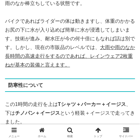
雨のなか棒立ちしている状態です。
バイクであればライダーの体は動きますし、体重のかかる
お尻の下に水が入り込めば簡単に水が浸透してしまいま
す。技術が進み、耐水圧が今の何十倍にもなれば話は別で
す。しかし、現在の市販品のレベルでは、
大雨や雨のなか
長時間の高速走行をするのであれば、レインウェア2枚重
ねが基本の装備と言えます。
防寒性について
この1時間の走行を上は
Tシャツ＋パーカー＋イージス
、
下は
チノパン＋イージス
という軽装＋イージスで走ってき
ました。
メニュー
ホーム
検索
トップ
サイドバー
イージスを脱げば春秋物です。
しかし、こんな軽装でも寒