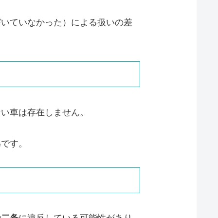
づいていなかった）による扱いの差
ない車は存在しません。
為です。