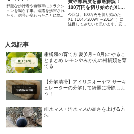
費や難易度を徹底解説！
邪魔な歩行者や自転車にクラクシ
100万円を切り始めたX1は
ョンを鳴らす車。進路を妨害され
買いか？
今回は、100万円を切り始めた
たり、信号が変わったことに気が
X1（E84／2009年～2015年）に
付かない車にクラクションを鳴ら
注目してみたいと思います。安く
して教えてあげる車。こんな車、
買って安く維持することに着目し
よく見かけますよね？これって違
て各部をチェックしていこうと思
反なんでしょうか？交通法規にお
います。
ける該当項目邪魔な歩行者や車
人気記事
に...
柑橘類の育て方 夏(6月～8月)にやるこ
とまとめ レモンやみかんの柑橘類を育
てる
【分解清掃】アイリスオーヤマ サーキ
ュレーターの分解して綺麗に掃除しよ
う！
雨水マス・汚水マスの高さを上げる方
法