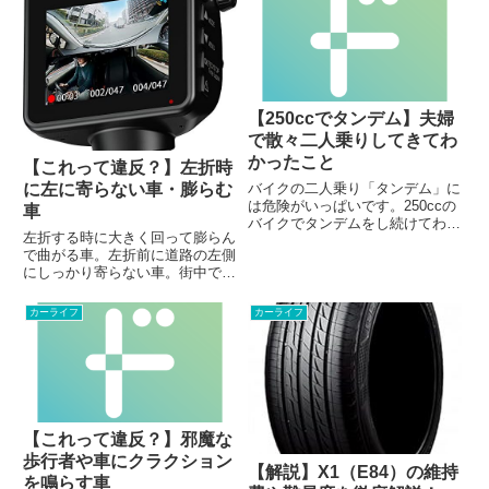
てしまうほどのポピュラーなモデ
ってとても気になっていた点...
ルです。車を少し知る人からする
と、軽薄な車とさえ感じるかも
し...
【250ccでタンデム】夫婦
で散々二人乗りしてきてわ
かったこと
【これって違反？】左折時
に左に寄らない車・膨らむ
バイクの二人乗り「タンデム」に
は危険がいっぱいです。250ccの
車
バイクでタンデムをし続けてわか
左折する時に大きく回って膨らん
ったこと・学んだことをまとめて
で曲がる車。左折前に道路の左側
おきたいと思います。バイクは
にしっかり寄らない車。街中では
SUZUKI ST250という水冷単気筒
よく見かけますよね。これって違
の性能も価格も低いバイクです。
反なんでしょうか？これって違
スポーツタイプに比...
カーライフ
カーライフ
反？シリーズでは交通法規＝道路
交通法を主体にしていますので、
道路交通法の観点で見ていきまし
ょ...
【これって違反？】邪魔な
歩行者や車にクラクション
【解説】X1（E84）の維持
を鳴らす車