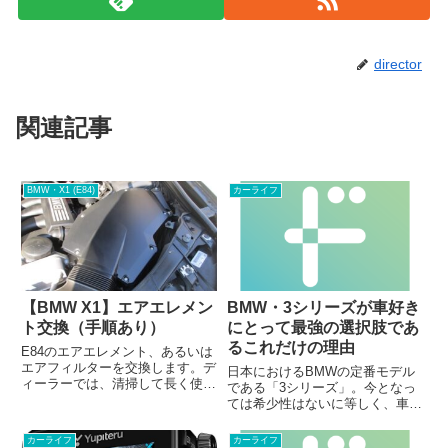
director
関連記事
BMW・X1 (E84)
カーライフ
【BMW X1】エアエレメン
BMW・3シリーズが車好き
ト交換（手順あり）
にとって最強の選択肢であ
るこれだけの理由
E84のエアエレメント、あるいは
エアフィルターを交換します。デ
日本におけるBMWの定番モデル
ィーラーでは、清掃して長く使い
である「3シリーズ」。今となっ
続けますが、高いものではないの
ては希少性はないに等しく、車に
で数年ごとに交換すると良いと思
無知な人であってもブランドやネ
います。E84のメンテナンス性の
ームバリューだけで購入を検討し
カーライフ
カーライフ
良し悪しは、この車を買うにあた