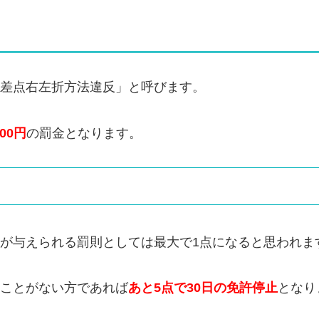
差点右左折方法違反」と呼びます。
000円
の罰金となります。
が与えられる罰則としては最大で1点になると思われま
ことがない方であれば
あと5点で30日の免許停止
となり