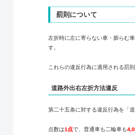
罰則について
左折時に左に寄らない車・膨らむ車
す。
これらの違反行為に適用される罰則
道路外出右左折方法違反
第二十五条に対する違反行為を「道
点数は
1点
で、普通車も二輪車も
4,