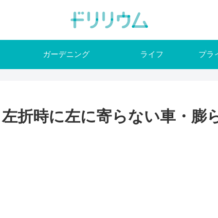
ガーデニング
ライフ
プラ
】左折時に左に寄らない車・膨