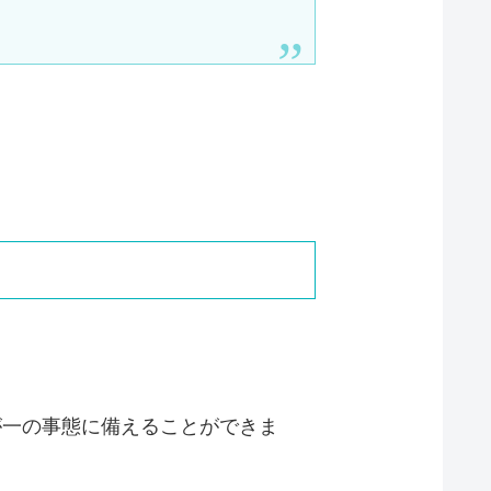
。
。
が一の事態に備えることができま