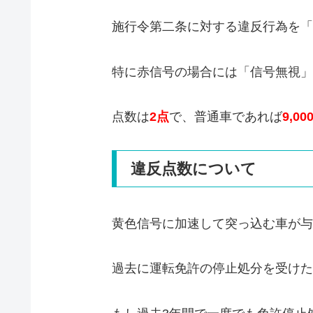
施行令第二条に対する違反行為を「
特に赤信号の場合には「信号無視」
点数は
2点
で、普通車であれば
9,00
違反点数について
黄色信号に加速して突っ込む車が与
過去に運転免許の停止処分を受けた